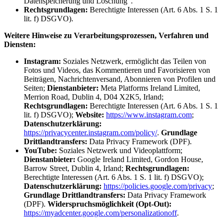
Datenspeicherung und Löschung".
Rechtsgrundlagen:
Berechtigte Interessen (Art. 6 Abs. 1 S. 1
lit. f) DSGVO).
Weitere Hinweise zu Verarbeitungsprozessen, Verfahren und
Diensten:
Instagram:
Soziales Netzwerk, ermöglicht das Teilen von
Fotos und Videos, das Kommentieren und Favorisieren von
Beiträgen, Nachrichtenversand, Abonnieren von Profilen und
Seiten;
Dienstanbieter:
Meta Platforms Ireland Limited,
Merrion Road, Dublin 4, D04 X2K5, Irland;
Rechtsgrundlagen:
Berechtigte Interessen (Art. 6 Abs. 1 S. 1
lit. f) DSGVO);
Website:
https://www.instagram.com
;
Datenschutzerklärung:
https://privacycenter.instagram.com/policy/
.
Grundlage
Drittlandtransfers:
Data Privacy Framework (DPF).
YouTube:
Soziales Netzwerk und Videoplattform;
Dienstanbieter:
Google Ireland Limited, Gordon House,
Barrow Street, Dublin 4, Irland;
Rechtsgrundlagen:
Berechtigte Interessen (Art. 6 Abs. 1 S. 1 lit. f) DSGVO);
Datenschutzerklärung:
https://policies.google.com/privacy
;
Grundlage Drittlandtransfers:
Data Privacy Framework
(DPF).
Widerspruchsmöglichkeit (Opt-Out):
https://myadcenter.google.com/personalizationoff
.