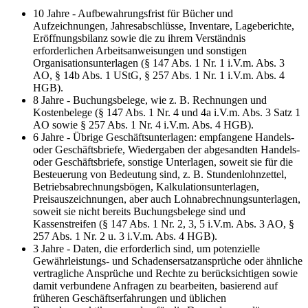
10 Jahre - Aufbewahrungsfrist für Bücher und
Aufzeichnungen, Jahresabschlüsse, Inventare, Lageberichte,
Eröffnungsbilanz sowie die zu ihrem Verständnis
erforderlichen Arbeitsanweisungen und sonstigen
Organisationsunterlagen (§ 147 Abs. 1 Nr. 1 i.V.m. Abs. 3
AO, § 14b Abs. 1 UStG, § 257 Abs. 1 Nr. 1 i.V.m. Abs. 4
HGB).
8 Jahre - Buchungsbelege, wie z. B. Rechnungen und
Kostenbelege (§ 147 Abs. 1 Nr. 4 und 4a i.V.m. Abs. 3 Satz 1
AO sowie § 257 Abs. 1 Nr. 4 i.V.m. Abs. 4 HGB).
6 Jahre - Übrige Geschäftsunterlagen: empfangene Handels-
oder Geschäftsbriefe, Wiedergaben der abgesandten Handels-
oder Geschäftsbriefe, sonstige Unterlagen, soweit sie für die
Besteuerung von Bedeutung sind, z. B. Stundenlohnzettel,
Betriebsabrechnungsbögen, Kalkulationsunterlagen,
Preisauszeichnungen, aber auch Lohnabrechnungsunterlagen,
soweit sie nicht bereits Buchungsbelege sind und
Kassenstreifen (§ 147 Abs. 1 Nr. 2, 3, 5 i.V.m. Abs. 3 AO, §
257 Abs. 1 Nr. 2 u. 3 i.V.m. Abs. 4 HGB).
3 Jahre - Daten, die erforderlich sind, um potenzielle
Gewährleistungs- und Schadensersatzansprüche oder ähnliche
vertragliche Ansprüche und Rechte zu berücksichtigen sowie
damit verbundene Anfragen zu bearbeiten, basierend auf
früheren Geschäftserfahrungen und üblichen