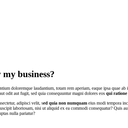
w my business?
ium doloremque laudantium, totam rem aperiam, eaque ipsa quae ab illo i
ut odit aut fugit, sed quia consequuntur magni dolores eos
qui ratione
ctetur, adipisci velit, s
ed quia non numquam
eius modi tempora inc
uscipit laboriosam, nisi ut aliquid ex ea commodi consequatur? Quis 
ptas nulla pariatur?